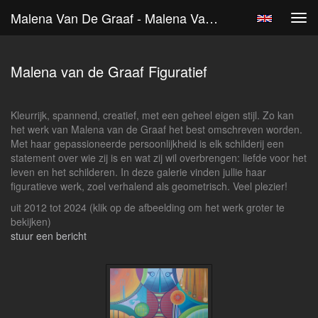
Malena Van De Graaf - Malena Van De Graaf Figuratief
Tog
navi
Malena van de Graaf Figuratief
Kleurrijk, spannend, creatief, met een geheel eigen stijl. Zo kan
het werk van Malena van de Graaf het best omschreven worden.
Met haar gepassioneerde persoonlijkheid is elk schilderij een
statement over wie zij is en wat zij wil overbrengen: liefde voor het
leven en het schilderen. In deze galerie vinden jullie haar
figuratieve werk, zoel verhalend als geometrisch. Veel plezier!
uit 2012 tot 2024
(klik op de afbeelding om het werk groter te
bekijken)
stuur een bericht