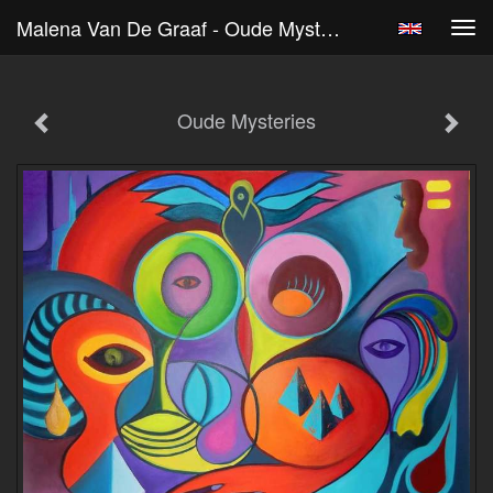
Malena Van De Graaf - Oude Mysteries
Tog
navi
Oude Mysteries