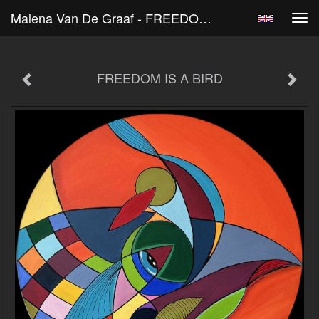
Malena Van De Graaf - FREEDOM IS A BIRD
Tog
navi
FREEDOM IS A BIRD