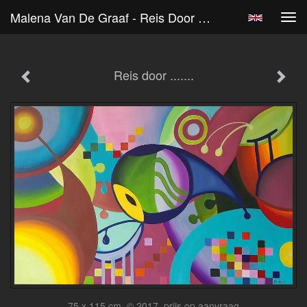
Malena Van De Graaf - Reis Door .......
Tog
navi
Reis door .......
75 x 115 cm, © 2017, prijs op aanvraag