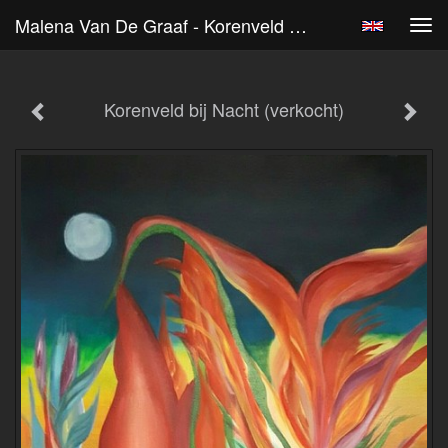
Malena Van De Graaf - Korenveld Bij Nacht (verkocht)
Tog
navi
Korenveld bij Nacht (verkocht)