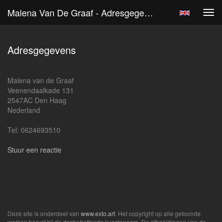
Malena Van De Graaf - Adresgegevens
Tog
navi
Adresgegevens
Malena van de Graaf
Veenendaalkade 131
2547AC Den Haag
Nederland
Tel: 0624693510
Stuur een reactie
Deze site is onderdeel van
www.exto.art
. Het copyright op alle getoonde
werken berust bij de desbetreffende kunstenaars. De afbeeldingen van de