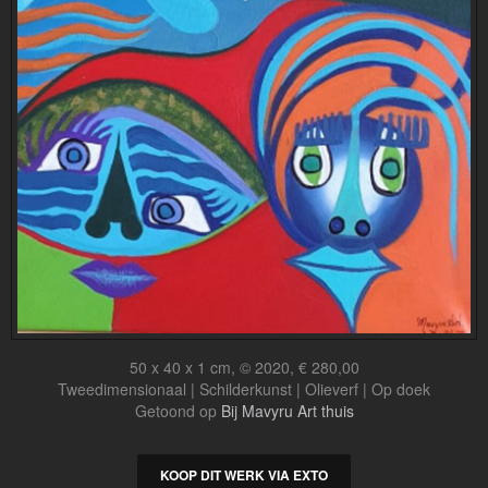
50 x 40 x 1 cm, © 2020, € 280,00
Tweedimensionaal | Schilderkunst | Olieverf | Op doek
Getoond op
Bij Mavyru Art thuis
KOOP DIT WERK VIA EXTO