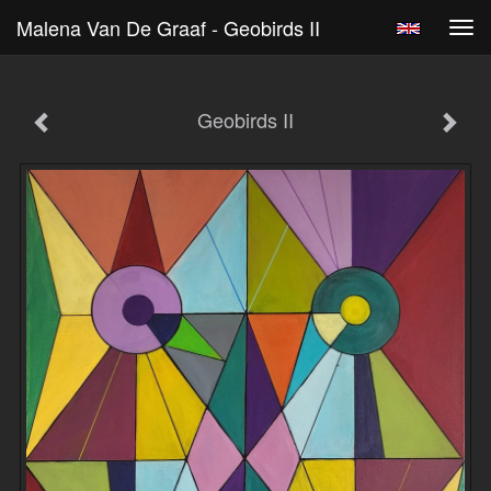
Malena Van De Graaf - Geobirds II
Tog
navi
Geobirds II